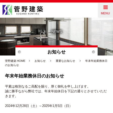
菅野建築（栃木県宇都宮市）
CLOSE
MENU
コンクリート住宅とは
NEWS
わたしたちの家づくり
お知らせ
ライフスタイル
菅野建築 HOME
お知らせ
重要なお知らせ
年末年始業務休日
のお知らせ
ギャラリー
年末年始業務休日のお知らせ
お客様の声
平素は格別なるご高配を賜り、厚く御礼を申し上げます。
誠に勝手ながら弊社では、年末年始休日を下記の通りとさせていただ
きます。
会社案内
2024年12月28日（土）～2025年1月5日（日）