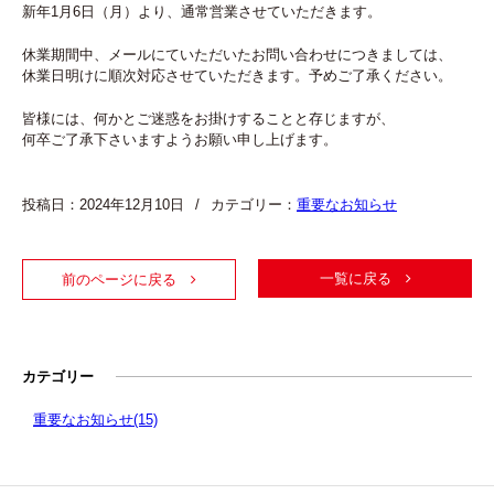
お知らせ
新年1月6日（月）より、通常営業させていただきます。
休業期間中、メールにていただいたお問い合わせにつきましては、
お問い合わせ
休業日明けに順次対応させていただきます。予めご了承ください。
皆様には、何かとご迷惑をお掛けすることと存じますが、
個人情報保護方針
何卒ご了承下さいますようお願い申し上げます。
サイトポリシー
投稿日：2024年12月10日
カテゴリー：
重要なお知らせ
電話をかける
一覧に戻る
前のページに戻る
CLOSE
カテゴリー
重要なお知らせ
(15)