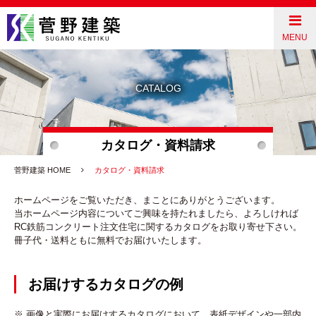
菅野建築（栃木県宇都宮市）
CLOSE
MENU
コンクリート住宅とは
CATALOG
わたしたちの家づくり
カタログ・資料請求
ライフスタイル
菅野建築 HOME
カタログ・資料請求
ホームページをご覧いただき、まことにありがとうございます。
ギャラリー
当ホームページ内容についてご興味を持たれましたら、よろしければ
RC鉄筋コンクリート注文住宅に関するカタログをお取り寄せ下さい。
冊子代・送料ともに無料でお届けいたします。
お客様の声
会社案内
お届けするカタログの例
※ 画像と実際にお届けするカタログにおいて、表紙デザインや一部内